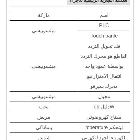
العلامة التجارية الرئيسية للأجزاء
اسم
ماركة
PLC
ميتسوبيشي
T
ouch panle
فك تحويل التردد
القاطع هو محرك التردد
بواسطة عمود واحد
ميتسوبيشي
انتقال الامتزاز هو
محرك سيرفو
محول
ميتسوبيشي
W
دليل eb
يحب
مفتاح كهروضوئي
مريض
تي
تحكم mperature
ياماتاكي
L
كهرباء الجهد الكهربي
شنايدر