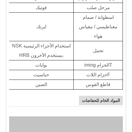
مرحل صلب
فوتيك
اسطوانة / صمام
مغناطيسي / مقياس
ايرتك
هواء
استخدام الأجزاء الرئيسية
NSK
تحمل
،
يستخدم الآخرون HRB
T
الحزام iming
بوابات
F
حزام اللات
حباسيت
قاطع القوس
الصين
المواد الخام للحفاضات