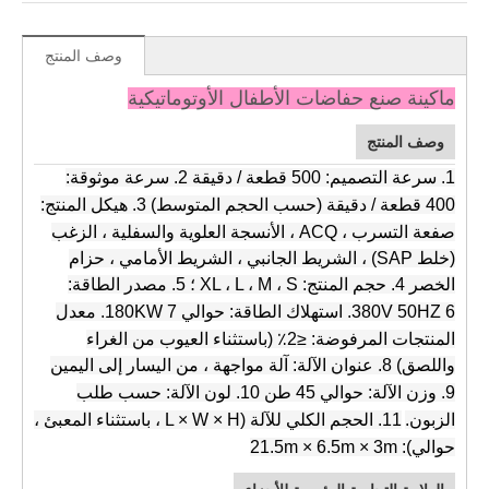
وصف المنتج
ماكينة صنع حفاضات الأطفال الأوتوماتيكية
وصف المنتج
1.
سرعة التصميم: 500 قطعة / دقيقة
2. سرعة موثوقة:
400 قطعة / دقيقة (حسب الحجم المتوسط)
3. هيكل المنتج:
صفعة التسرب ، ACQ ، الأنسجة العلوية والسفلية ، الزغب
(خلط SAP) ، الشريط الجانبي ، الشريط الأمامي ، حزام
الخصر
4. حجم المنتج: XL ، L ، M ، S ؛
5. مصدر الطاقة:
6. استهلاك الطاقة: حوالي 180KW
380V 50HZ
7. معدل
المنتجات المرفوضة: ≤2٪ (باستثناء العيوب من الغراء
واللصق)
8. عنوان الآلة: آلة مواجهة ، من اليسار إلى اليمين
9. وزن الآلة: حوالي 45 طن
10. لون الآلة: حسب طلب
الزبون.
11. الحجم الكلي للآلة (L × W × H ، باستثناء المعبئ ،
حوالي): 21.5m × 6.5m × 3m