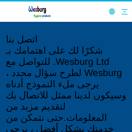
اتصل بنا
شكرًا لك على اهتمامك بـ
Wesburg Ltd. للتواصل مع
Wesburg لطرح سؤال محدد ،
يرجى ملء النموذج أدناه
وسيكون لدينا ممثل للاتصال بك
لتقديم مزيد من
المعلومات.حتى نتمكن من
خدمتك بشكل أفضل ، يرجى