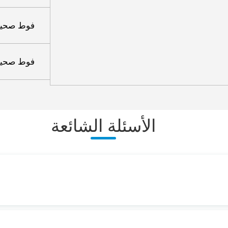
فوط صحية 330 ملم urgLady
فوط صحية 155 ملم urgLady
الأسئلة الشائعة