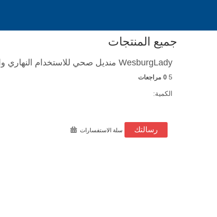
جميع المنتجات
WesburgLady منديل صحي للاستخدام النهاري والليلي
5
0 مراجعات
الكمية:
رسالتك
سلة الاستفسارات