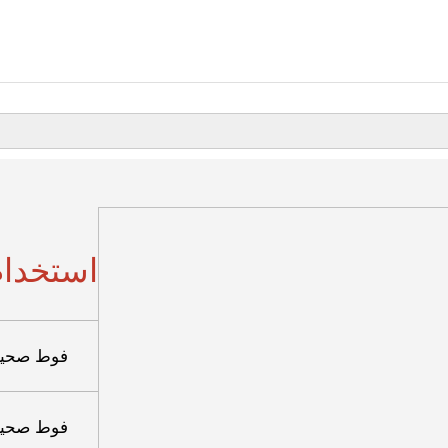
استخدام 
فوط صحية 240 ملم urgLady
فوط صحية 290 ملم urgLady