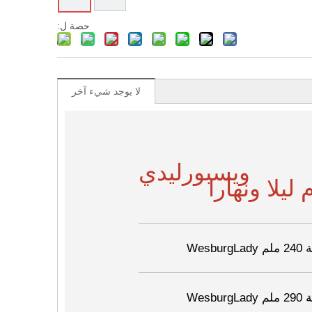
حصة ل:
لا يوجد شيء آخر
ويسبورليدي
ليلا ونهارا
Wesb
Wesb