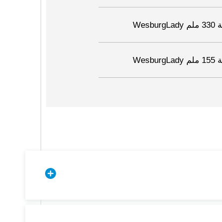
Wesb
Wesb